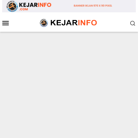
Loncat
ke
konten
Menu
Mobile