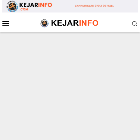
Loncat
ke
konten
Menu
Mobile