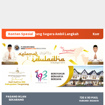
era Ambil Langkah
Konten Spesial
Komitmen Polsek Tigaraksa Tindak Te