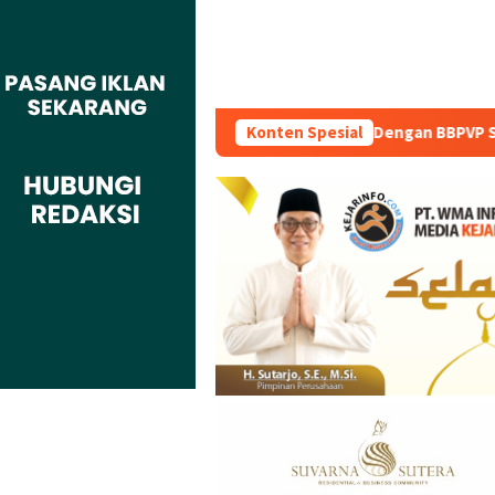
Indonesia Kompeten Teken MoU Dengan BBPVP Serang
Konten Spesial
Warg