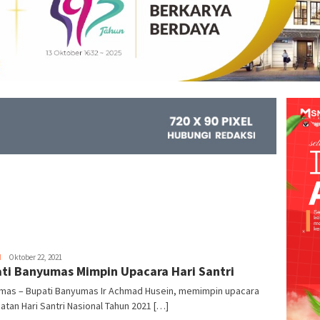
H
Kejar
Oktober 22, 2021
ti Banyumas Mimpin Upacara Hari Santri
Info
mas – Bupati Banyumas Ir Achmad Husein, memimpin upacara
atan Hari Santri Nasional Tahun 2021 […]