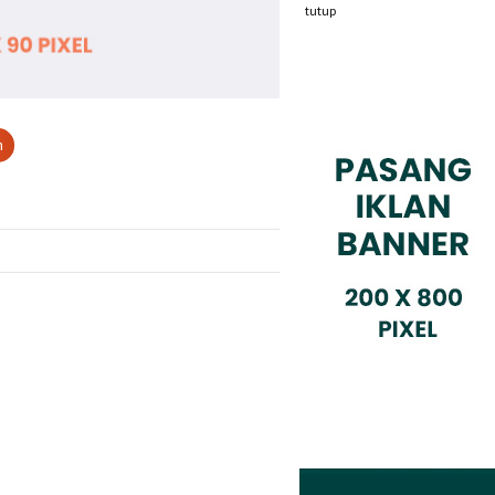
tutup
n