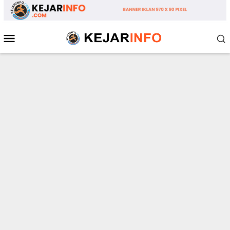
Loncat
ke
konten
Menu
Mobile