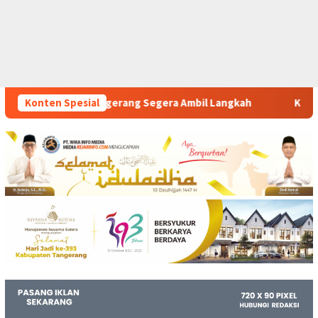
egera Ambil Langkah
Konten Spesial
Komitmen Polsek Tigaraksa Tindak 