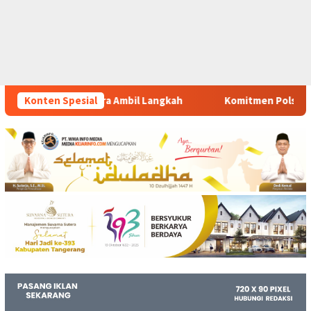
 Langkah
Konten Spesial
Komitmen Polsek Tigaraksa Tindak Tegas Pered