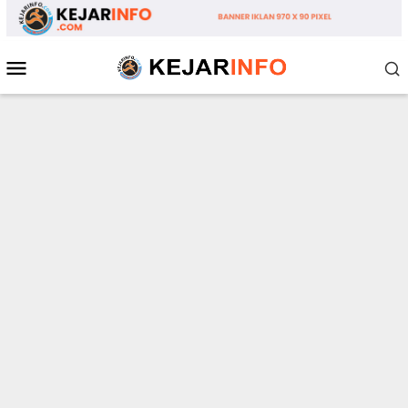
Loncat
ke
konten
Menu
Mobile