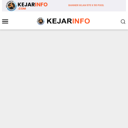
Loncat
ke
konten
Menu
Mobile