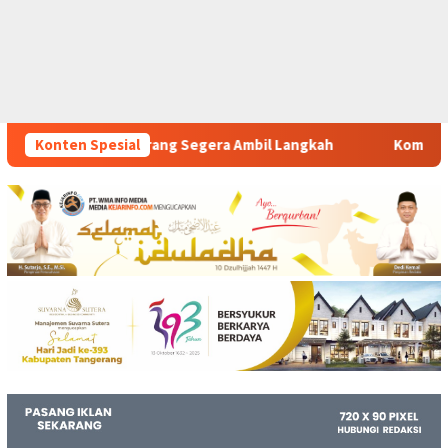
a Ambil Langkah
Konten Spesial
Komitmen Polsek Tigaraksa Tindak Tega