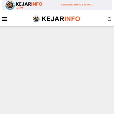
Loncat
ke
konten
Menu
Mobile