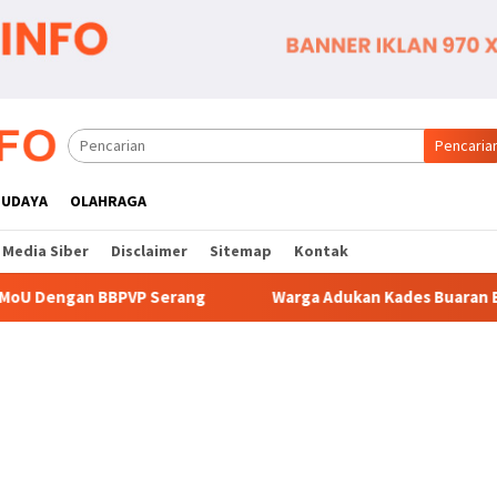
Pencaria
BUDAYA
OLAHRAGA
Media Siber
Disclaimer
Sitemap
Kontak
rang
Warga Adukan Kades Buaran Bambu Atas Dugaan Pun