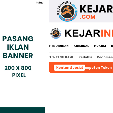
Loncat
tutup
ke
konten
PENDIDIKAN
KRIMINAL
HUKUM
TENTANG KAMI
Redaksi
Pedoman 
 Industri Gyokai Indonesia Kompeten Teken MoU Dengan BBPVP Se
Konten Spesial