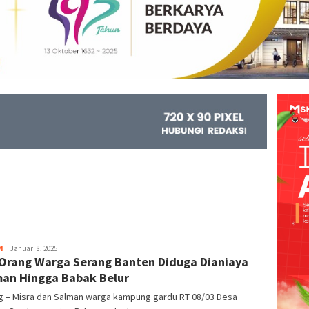
N
Kejar
Januari 8, 2025
Orang Warga Serang Banten Diduga Dianiaya
Info
an Hingga Babak Belur
g – Misra dan Salman warga kampung gardu RT 08/03 Desa