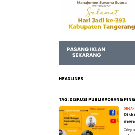
HEADLINES
TAG:
DISKUSI PUBLIK#ORANG PIN
ORGAN
Disk
mend
Cilego