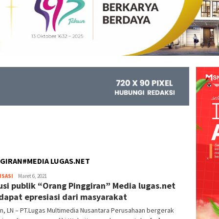
GGIRAN#MEDIA LUGAS.NET
ISASI
Kejar
Maret 6, 2021
usi publik “Orang Pinggiran” Media lugas.net
Info
apat epresiasi dari masyarakat
n, LN – PT.Lugas Multimedia Nusantara Perusahaan bergerak