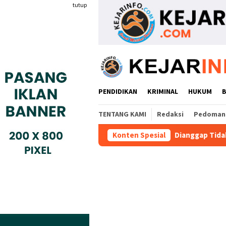
Loncat
tutup
ke
konten
PENDIDIKAN
KRIMINAL
HUKUM
TENTANG KAMI
Redaksi
Pedoman 
r Pengurusan PM 1
Dianggap Tidak Profesional, PT. Raj
Konten Spesial