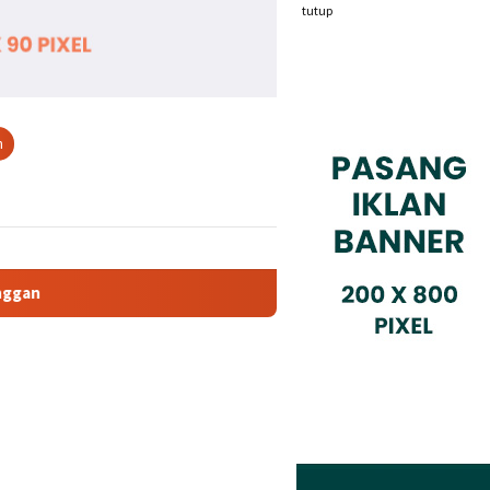
tutup
n