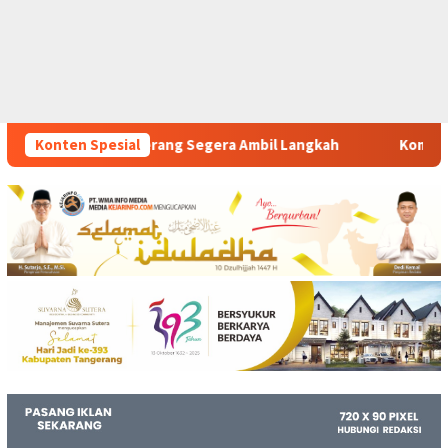
era Ambil Langkah
Konten Spesial
Komitmen Polsek Tigaraksa Tindak Te