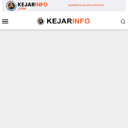
Loncat
ke
konten
Menu
Mobile