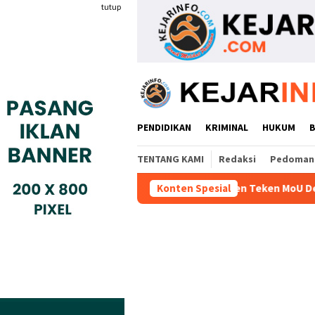
Loncat
tutup
ke
konten
PENDIDIKAN
KRIMINAL
HUKUM
TENTANG KAMI
Redaksi
Pedoman 
tri Gyokai Indonesia Kompeten Teken MoU Dengan BBPVP Serang
Konten Spesial