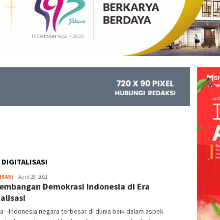
 DIGITALISASI
ISASI
Kejar
April 28, 2021
embangan Demokrasi Indonesia di Era
Info
alisasi
a—Indonesia negara terbesar di dunia baik dalam aspek