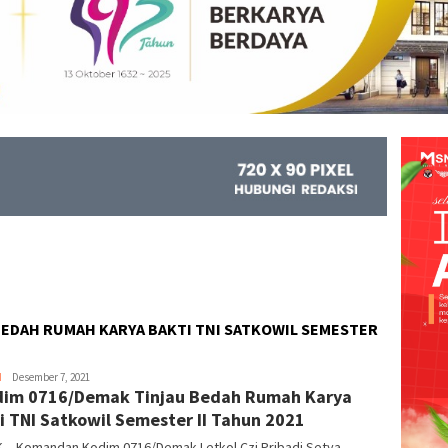
BEDAH RUMAH KARYA BAKTI TNI SATKOWIL SEMESTER
H
Kejar
Desember 7, 2021
im 0716/Demak Tinjau Bedah Rumah Karya
Info
i TNI Satkowil Semester II Tahun 2021
 – Komandan Kodim 0716/Demak Letkol Czi Pribadi Setya