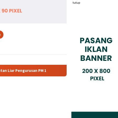
tutup
n
M 1
Dianggap Tidak Profesional, PT. Rajeg Media Teleko