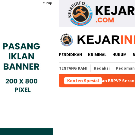
Loncat
tutup
ke
konten
PENDIDIKAN
KRIMINAL
HUKUM
TENTANG KAMI
Redaksi
Pedoman 
a Kompeten Teken MoU Dengan BBPVP Serang
Konten Spesial
Warga Adukan