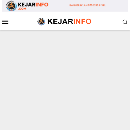
Loncat
ke
konten
Menu
Mobile