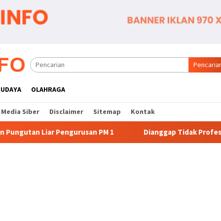
Pencaria
BUDAYA
OLAHRAGA
Media Siber
Disclaimer
Sitemap
Kontak
rusan PM 1
Dianggap Tidak Profesional, PT. Rajeg Media