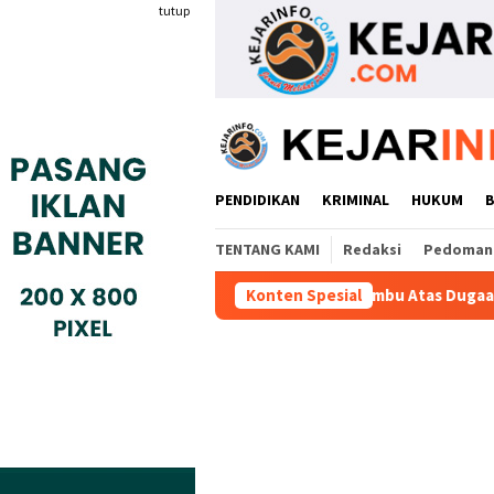
Loncat
tutup
ke
konten
PENDIDIKAN
KRIMINAL
HUKUM
TENTANG KAMI
Redaksi
Pedoman 
a Adukan Kades Buaran Bambu Atas Dugaan Pungutan Liar Pengu
Konten Spesial