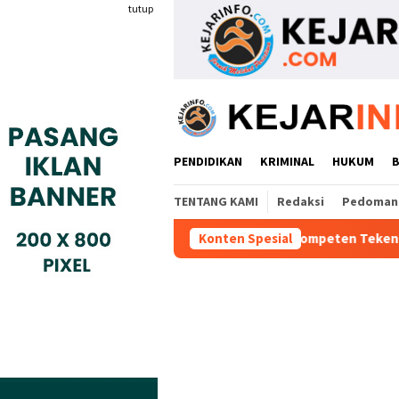
Loncat
tutup
ke
konten
PENDIDIKAN
KRIMINAL
HUKUM
TENTANG KAMI
Redaksi
Pedoman 
 Industri Gyokai Indonesia Kompeten Teken MoU Dengan BBPVP S
Konten Spesial