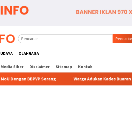
Pencaria
BUDAYA
OLAHRAGA
Media Siber
Disclaimer
Sitemap
Kontak
erang
Warga Adukan Kades Buaran Bambu Atas Dugaan Pu