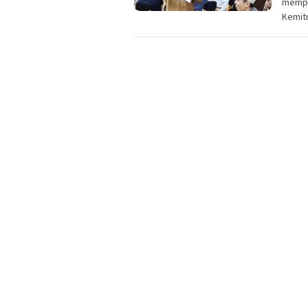
memper
Kemit