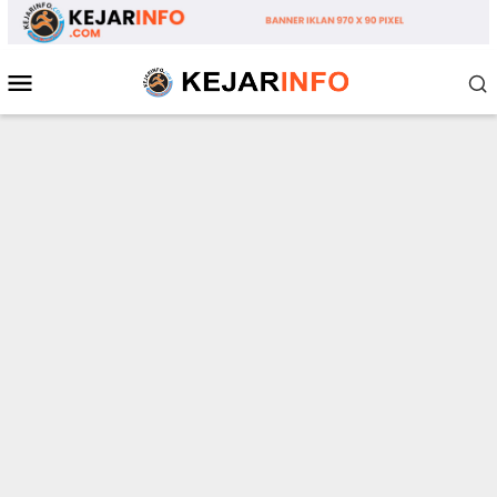
Loncat
ke
konten
Menu
Mobile