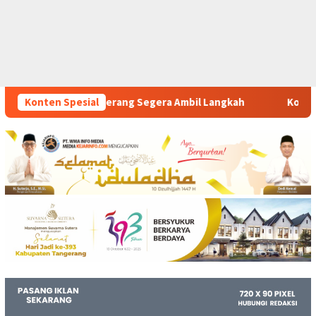
era Ambil Langkah
Konten Spesial
Komitmen Polsek Tigaraksa Tindak T