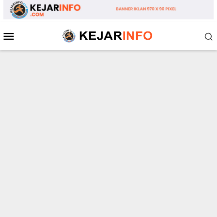
Loncat
ke
konten
Menu
Mobile