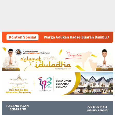
Adukan Kades Buaran Bambu Atas Dugaan Pungutan Liar Pengur
Konten Spesial