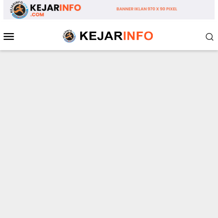
Loncat
ke
konten
Menu
Mobile