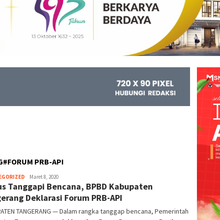
G#FORUM PRB-API
EGORIZED
Kejar
Maret 8, 2020
us Tanggapi Bencana, BPBD Kabupaten
Info
erang Deklarasi Forum PRB-API
ATEN TANGERANG — Dalam rangka tanggap bencana, Pemerintah