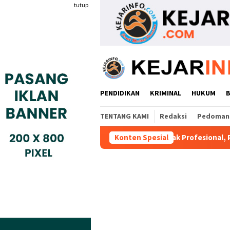
Loncat
tutup
ke
konten
PENDIDIKAN
KRIMINAL
HUKUM
TENTANG KAMI
Redaksi
Pedoman 
 1
Dianggap Tidak Profesional, PT. Rajeg Media Telekom
Konten Spesial