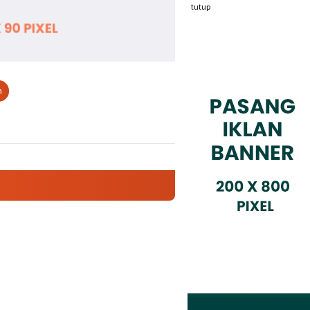
tutup
n