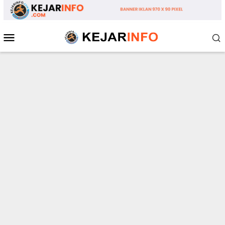
Loncat
ke
konten
Menu
Mobile