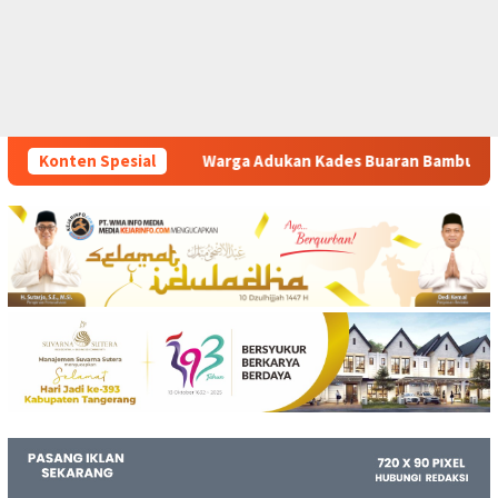
 Adukan Kades Buaran Bambu Atas Dugaan Pungutan Liar Pengu
Konten Spesial