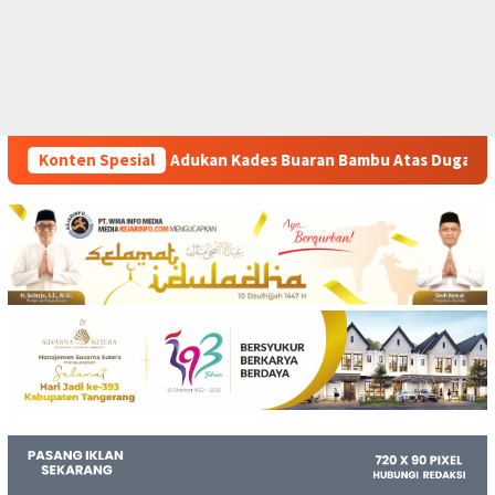
Kades Buaran Bambu Atas Dugaan Pungutan Liar Pengurusan PM 
Konten Spesial