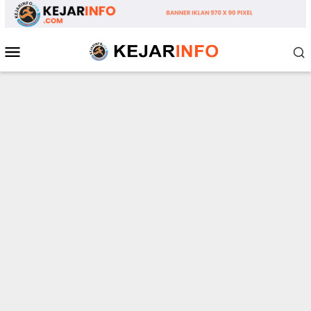
Loncat
ke
konten
Menu
Mobile