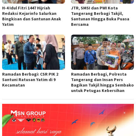
H-4 Idul Fitri 1447 Hijriah
JTR, SMSI dan PWI Kota
Redaksi Kejarinfo Salurkan
Tangerang Berbagi Takjil,
Bingkisan dan Santunan Anak
Santunan Hingga Buka Puasa
Yatim
Bersama
Ramadan Berbagi: CSR PIK 2
Ramadan Berbagi, Polresta
Santuni Ratusan Yatim di 9
Tangerang dan Insan Pers
Kecamatan
Bagikan Takjil hingga Sembako
untuk Petugas Kebersihan