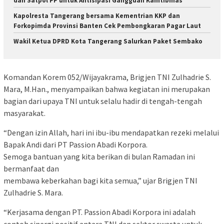
dan Satpol PP untuk Antisipasi Gangguan Kamtibmas
Kapolresta Tangerang bersama Kementrian KKP dan
Forkopimda Provinsi Banten Cek Pembongkaran Pagar Laut
Wakil Ketua DPRD Kota Tangerang Salurkan Paket Sembako
Komandan Korem 052/Wijayakrama, Brigjen TNI Zulhadrie S.
Mara, M.Han., menyampaikan bahwa kegiatan ini merupakan
bagian dari upaya TNI untuk selalu hadir di tengah-tengah
masyarakat.
“Dengan izin Allah, hari ini ibu-ibu mendapatkan rezeki melalui
Bapak Andi dari PT Passion Abadi Korpora.
Semoga bantuan yang kita berikan di bulan Ramadan ini
bermanfaat dan
membawa keberkahan bagi kita semua,” ujar Brigjen TNI
Zulhadrie S. Mara.
“Kerjasama dengan PT. Passion Abadi Korpora ini adalah
contoh sinergi positif antara TNI dan sektor swasta untuk