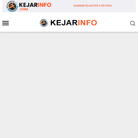
Loncat
ke
konten
Menu
Mobile