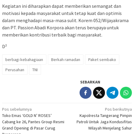
Kegiatan ini diharapkan dapat memberikan semangat dan
motivasi kepada masyarakat untuk tetap kuat dan optimis
dalam menghadapi masa-masa sulit. Korem 052/Wijayakrama
dan PT. Passion Abadi Korpora akan terus berupaya untuk
memberikan kontribusi terbaik bagi masyarakat.
D²
berbagi kebahagiaan
Berkah ramadan
Paket sembako
Perusahan
TNI
SEBARKAN
Navigasi
Pos sebelumnya
Pos berikutnya
Toko Emas ‘GOLD N’ ROSES’
Kapolresta Tangerang Pimpin
pos
Cabang ke 26, Pantes Group Resmi
Patroli Untuk Jaga Kondusifitas
Grand Opening di Pasar Curug
Wilayah Menjelang Sahur