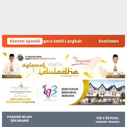
il Langkah
Konten Spesial
Komitmen Polsek Tigaraksa Tindak Tegas Per