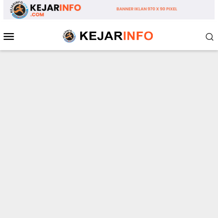
Loncat
ke
konten
Menu
Mobile