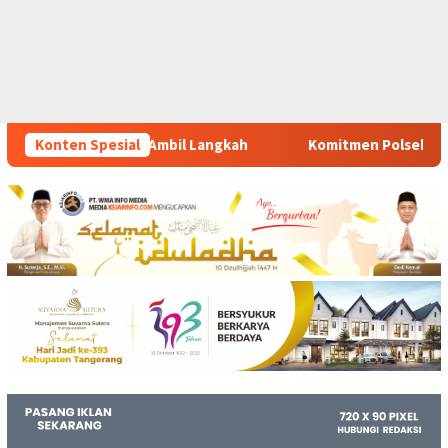
ngkah
Konten Spesial
Komitmen Polsek Tigaraksa Tindak Tegas Peredara