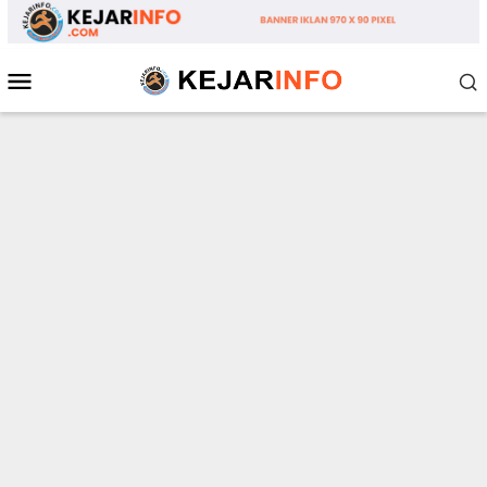
Loncat
ke
konten
Menu
Mobile