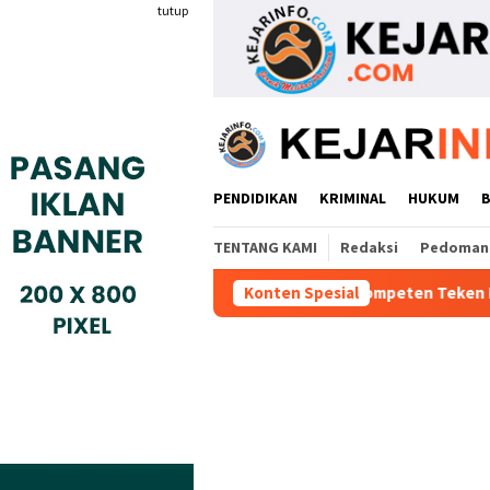
Loncat
tutup
ke
konten
PENDIDIKAN
KRIMINAL
HUKUM
TENTANG KAMI
Redaksi
Pedoman 
Industri Gyokai Indonesia Kompeten Teken MoU Dengan BBPVP Ser
Konten Spesial