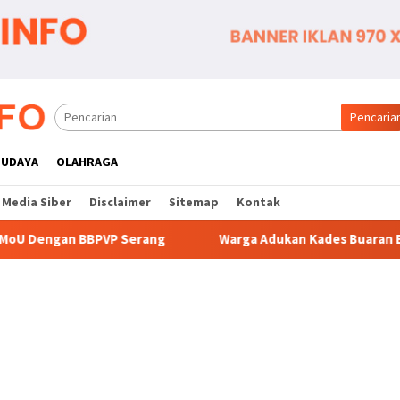
Pencaria
BUDAYA
OLAHRAGA
Media Siber
Disclaimer
Sitemap
Kontak
ang
Warga Adukan Kades Buaran Bambu Atas Dugaan Pun