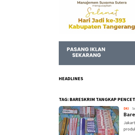
HEADLINES
TAG:
BARESKRIM TANGKAP PENCET
DKI
Keja
Se
Bare
Info
Jakar
produk