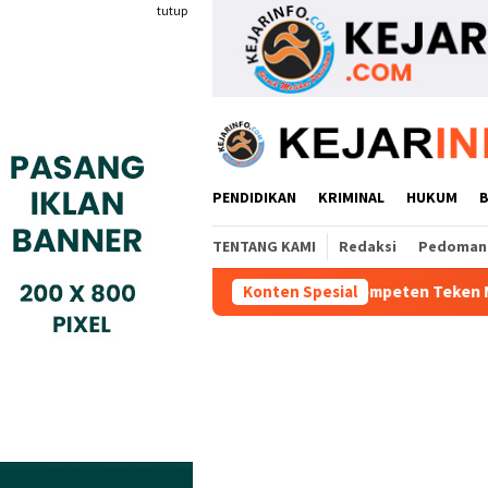
Loncat
tutup
ke
konten
PENDIDIKAN
KRIMINAL
HUKUM
TENTANG KAMI
Redaksi
Pedoman 
 Industri Gyokai Indonesia Kompeten Teken MoU Dengan BBPVP Se
Konten Spesial