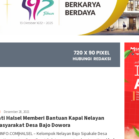
H
Kejar
Desember 28, 2021
ti Halsel Memberi Bantuan Kapal Nelayan
Info
syarakat Desa Bajo Dowora
INFO.COM|HALSEL – Kelompok Nelayan Bajo Sipakale Desa