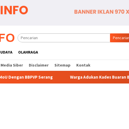
Pencaria
BUDAYA
OLAHRAGA
Media Siber
Disclaimer
Sitemap
Kontak
rang
Warga Adukan Kades Buaran Bambu Atas Dugaan Pun