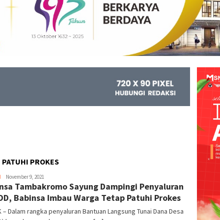
 PATUHI PROKES
H
Kejar
November 9, 2021
nsa Tambakromo Sayung Dampingi Penyaluran
Info
DD, Babinsa Imbau Warga Tetap Patuhi Prokes
 – Dalam rangka penyaluran Bantuan Langsung Tunai Dana Desa