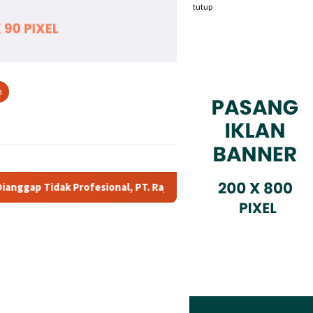
tutup
n
onal, PT. Rajeg Media Telekomunikasi Jadi Sorotan Pelanggan