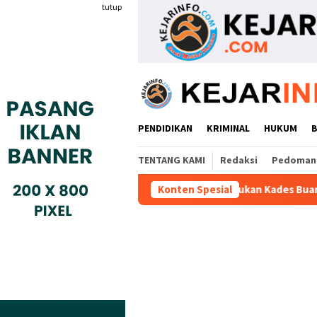
Loncat
tutup
ke
konten
PENDIDIKAN
KRIMINAL
HUKUM
TENTANG KAMI
Redaksi
Pedoman 
P Serang
Warga Adukan Kades Buaran Bambu Atas Dugaan
Konten Spesial