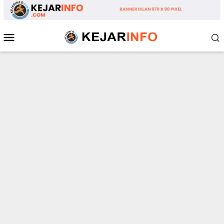
Loncat
ke
konten
Menu
Mobile