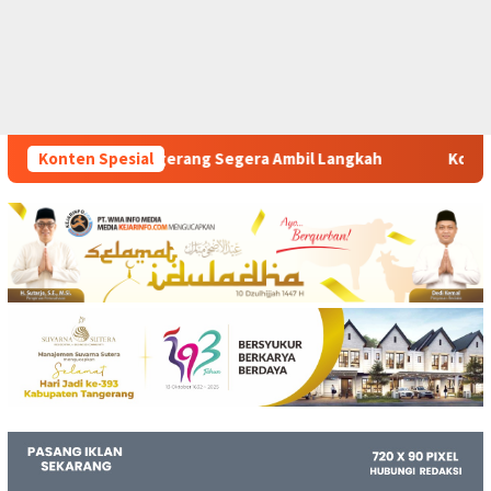
gera Ambil Langkah
Konten Spesial
Komitmen Polsek Tigaraksa Tindak T