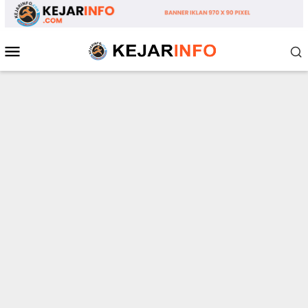
Loncat
ke
konten
Menu
Mobile