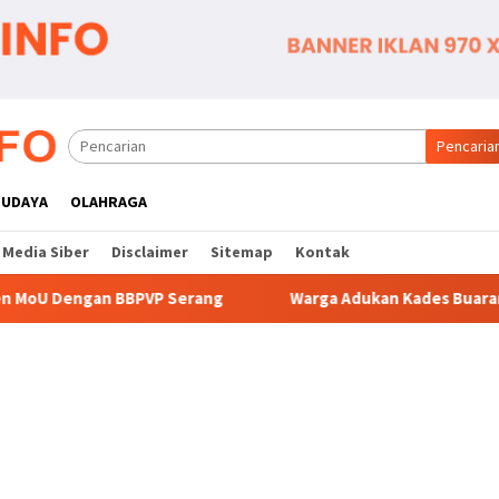
Pencaria
BUDAYA
OLAHRAGA
Media Siber
Disclaimer
Sitemap
Kontak
Serang
Warga Adukan Kades Buaran Bambu Atas Dugaan P