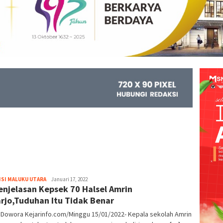
SI MALUKU UTARA
Kejar
Januari 17, 2022
Penjelasan Kepsek 70 Halsel Amrin
Info
rjo,Tuduhan Itu Tidak Benar
 Dowora Kejarinfo.com/Minggu 15/01/2022- Kepala sekolah Amrin