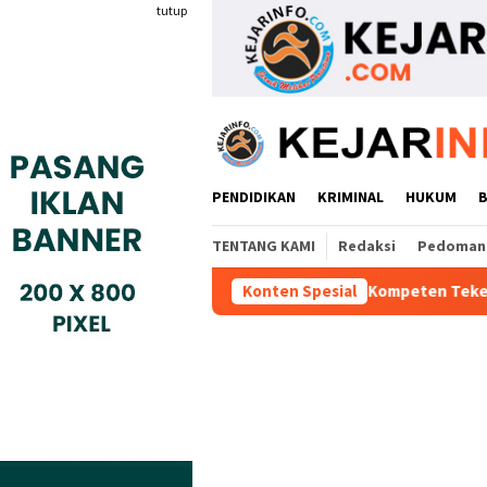
Loncat
tutup
ke
konten
PENDIDIKAN
KRIMINAL
HUKUM
TENTANG KAMI
Redaksi
Pedoman 
s Industri Gyokai Indonesia Kompeten Teken MoU Dengan BBPVP 
Konten Spesial