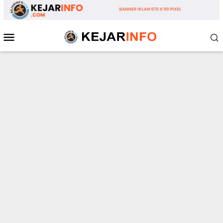
Loncat
ke
konten
Menu
Mobile