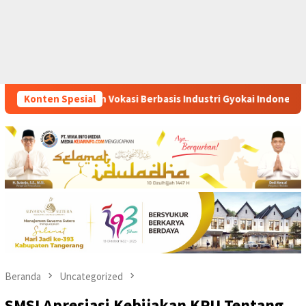
asis Industri Gyokai Indonesia Kompeten Teken MoU Dengan BBP
Konten Spesial
Beranda
Uncategorized
SMSI Apresiasi Kebijakan KPU Tentang