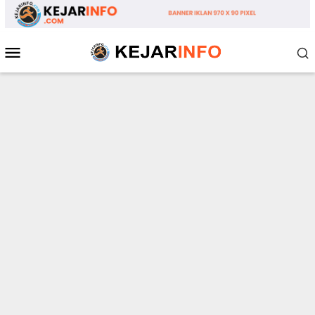
Loncat
ke
konten
Menu
Mobile