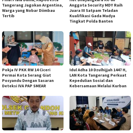
Tangerang Jagokan Argentina,
Anggota Security MDY Raih
Warga yang Nobar Diimbau
Juara III Satpam Teladan
Tertib
Kualifikasi Gada Madya
Tingkat Polda Banten
Pokja IV PKK RW 14 Ciceri
Idul Adha 10 Dzulhijjah 1447 H,
Permai Kota Serang Giat
LAN Kota Tangerang Perkuat
Posyandu Dengan Sasaran
Kepedulian Sosial dan
Deteksi IVA PAP SMEAR
Kebersamaan Melalui Kurban