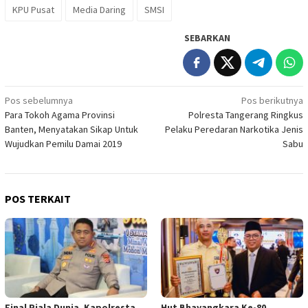
KPU Pusat
Media Daring
SMSI
SEBARKAN
Navigasi
Pos sebelumnya
Pos berikutnya
Para Tokoh Agama Provinsi
Polresta Tangerang Ringkus
pos
Banten, Menyatakan Sikap Untuk
Pelaku Peredaran Narkotika Jenis
Wujudkan Pemilu Damai 2019
Sabu
POS TERKAIT
Final Piala Dunia, Kapolresta
Hut Bhayangkara Ke-80