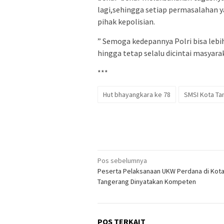
lagi,sehingga setiap permasalahan y
pihak kepolisian.
” Semoga kedepannya Polri bisa lebi
hingga tetap selalu dicintai masyara
***
Hut bhayangkara ke 78
SMSI Kota Ta
Navigasi
Pos sebelumnya
Peserta Pelaksanaan UKW Perdana di Kot
pos
Tangerang Dinyatakan Kompeten
POS TERKAIT