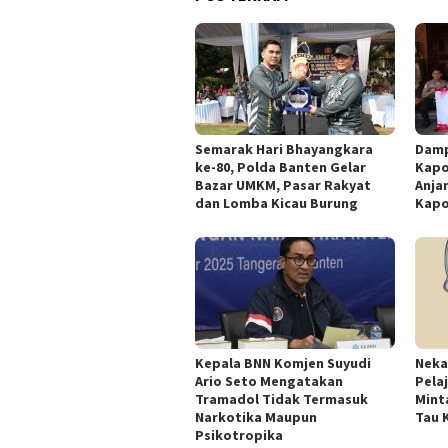
Semarak Hari Bhayangkara
Damp
ke-80, Polda Banten Gelar
Kapo
Bazar UMKM, Pasar Rakyat
Anja
dan Lomba Kicau Burung
Kapo
Kepala BNN Komjen Suyudi
Neka
Ario Seto Mengatakan
Pelaj
Tramadol Tidak Termasuk
Mint
Narkotika Maupun
Tau 
Psikotropika