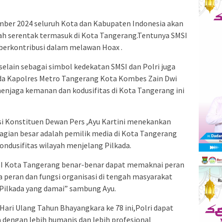
ember 2024 seluruh Kota dan Kabupaten Indonesia akan
h serentak termasuk di Kota Tangerang.Tentunya SMSI
t berkontribusi dalam melawan Hoax .
selain sebagai simbol kedekatan SMSI dan Polri juga
da Kapolres Metro Tangerang Kota Kombes Zain Dwi
enjaga kemanan dan kodusifitas di Kota Tangerang ini
asi Konstituen Dewan Pers ,Ayu Kartini menekankan
agian besar adalah pemilik media di Kota Tangerang
ondusifitas wilayah menjelang Pilkada.
SI Kota Tangerang benar-benar dapat memaknai peran
a peran dan fungsi organisasi di tengah masyarakat
Pilkada yang damai” sambung Ayu.
ari Ulang Tahun Bhayangkara ke 78 ini,Polri dapat
dengan lebih humanis dan lebih profesional