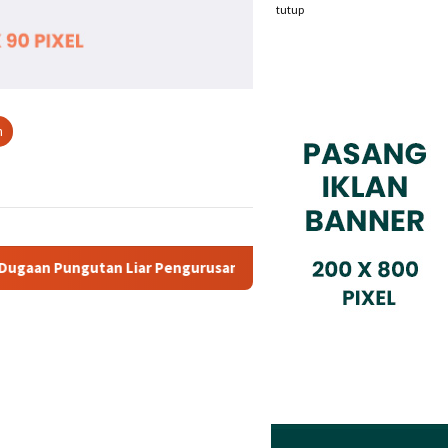
tutup
n
ngurusan PM 1
Dianggap Tidak Profesional, PT. Rajeg Me