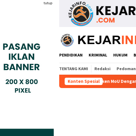
Loncat
tutup
ke
konten
PENDIDIKAN
KRIMINAL
HUKUM
TENTANG KAMI
Redaksi
Pedoman 
ai Indonesia Kompeten Teken MoU Dengan BBPVP Serang
Konten Spesial
Wa