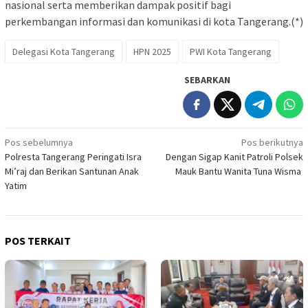
nasional serta memberikan dampak positif bagi
perkembangan informasi dan komunikasi di kota Tangerang.(*)
Delegasi Kota Tangerang
HPN 2025
PWI Kota Tangerang
SEBARKAN
Navigasi
Pos sebelumnya
Pos berikutnya
Polresta Tangerang Peringati Isra
Dengan Sigap Kanit Patroli Polsek
pos
Mi’raj dan Berikan Santunan Anak
Mauk Bantu Wanita Tuna Wisma
Yatim
POS TERKAIT