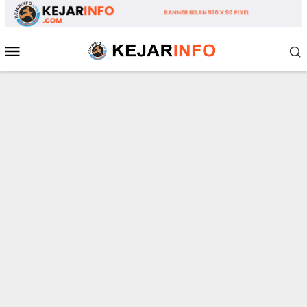
Loncat
ke
konten
Menu
Mobile