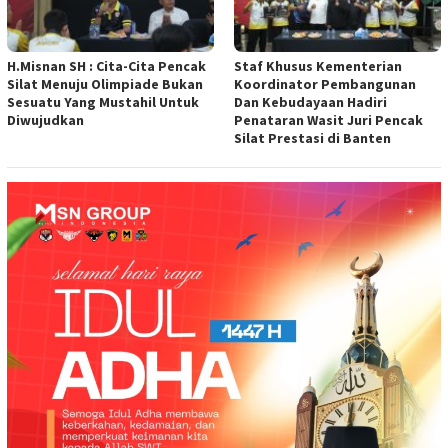
H.Misnan SH : Cita-Cita Pencak
Staf Khusus Kementerian
Silat Menuju Olimpiade Bukan
Koordinator Pembangunan
Sesuatu Yang Mustahil Untuk
Dan Kebudayaan Hadiri
Diwujudkan
Penataran Wasit Juri Pencak
Silat Prestasi di Banten