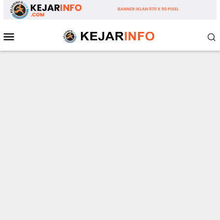
Loncat
ke
konten
Menu
Mobile