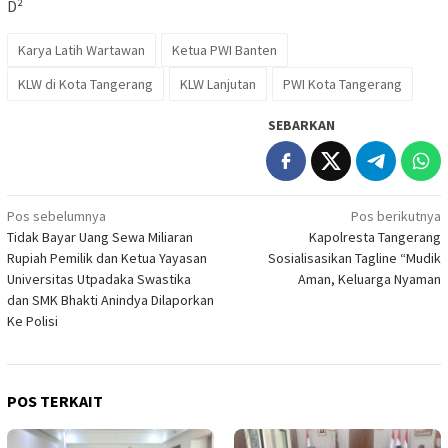
D²
Karya Latih Wartawan
Ketua PWI Banten
KLW di Kota Tangerang
KLW Lanjutan
PWI Kota Tangerang
SEBARKAN
Navigasi
Pos sebelumnya
Pos berikutnya
Tidak Bayar Uang Sewa Miliaran
Kapolresta Tangerang
pos
Rupiah Pemilik dan Ketua Yayasan
Sosialisasikan Tagline “Mudik
Universitas Utpadaka Swastika
Aman, Keluarga Nyaman
dan SMK Bhakti Anindya Dilaporkan
Ke Polisi
POS TERKAIT