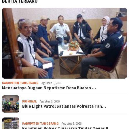
BERITA TERBARU
KABUPATEN TANGERANG
Agustus 6, 2026
Mencuatnya Dugaan Nepotisme Desa Buaran …
KRIMINAL
Agustus 6, 2026
Blue Light Patrol Satlantas Polresta Tan…
KABUPATEN TANGERANG
Agustus 5, 2026
Komitmen Polsek Tigaraksa Tindak Tegas P…