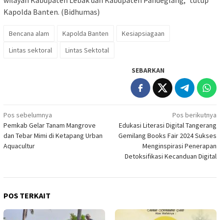
Kapolda Banten. (Bidhumas)
Bencana alam
Kapolda Banten
Kesiapsiagaan
Lintas sektoral
Lintas Sektotal
SEBARKAN
Navigasi
Pos sebelumnya
Pos berikutnya
Pemkab Gelar Tanam Mangrove
Edukasi Literasi Digital Tangerang
pos
dan Tebar Mimi di Ketapang Urban
Gemilang Books Fair 2024 Sukses
Aquacultur
Menginspirasi Penerapan
Detoksifikasi Kecanduan Digital
POS TERKAIT