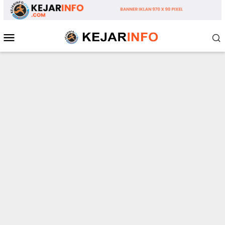
Loncat
ke
konten
Menu
Mobile