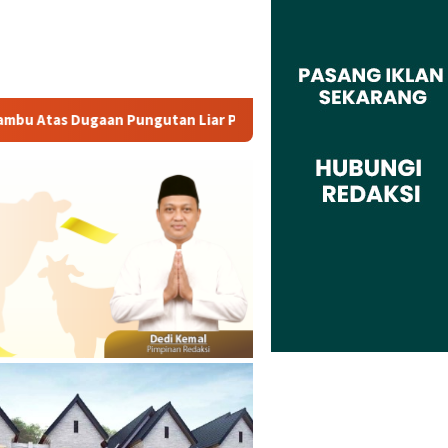
ngurusan PM 1
Dianggap Tidak Profesional, PT. Rajeg M