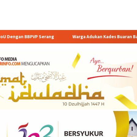
arga Adukan Kades Buaran Bambu Atas Dugaan Pungutan Liar Pe