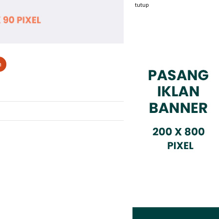
tutup
n