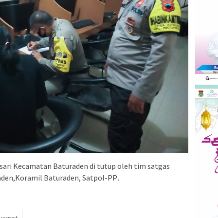
sari Kecamatan Baturaden di tutup oleh tim satgas
en,Koramil Baturaden, Satpol-PP..
warnet