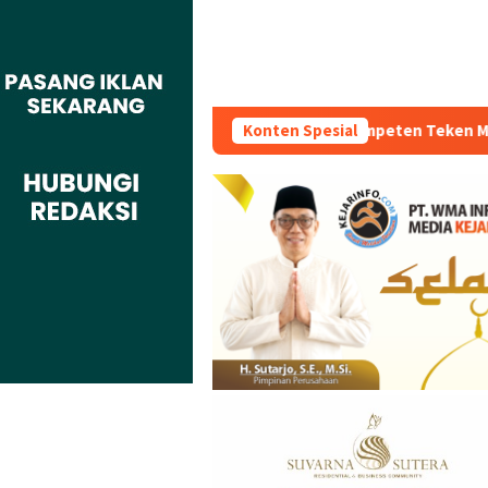
ai Indonesia Kompeten Teken MoU Dengan BBPVP Serang
Konten Spesial
W