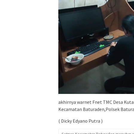
akhirnya warnet Fnet TMC Desa Kuta
Kecamatan Baturaden,Polsek Baturad
( Dicky Edyano Putra )
Satgas Kecamatan Baturaden menutup 