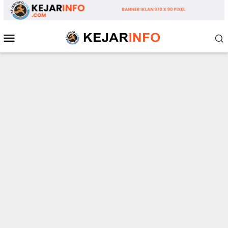
Loncat
ke
konten
Menu
Mobile