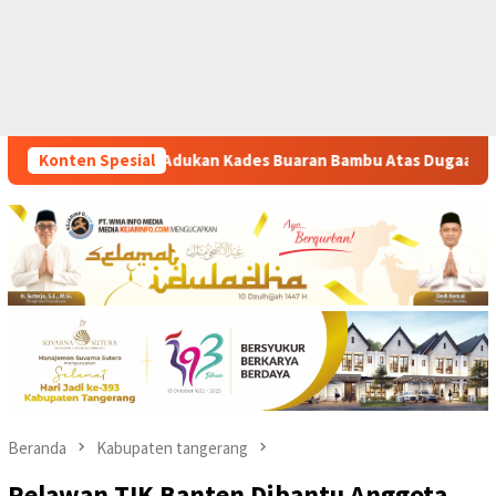
Bambu Atas Dugaan Pungutan Liar Pengurusan PM 1
Konten Spesial
Dian
Beranda
Kabupaten tangerang
Relawan TIK Banten Dibantu Anggota