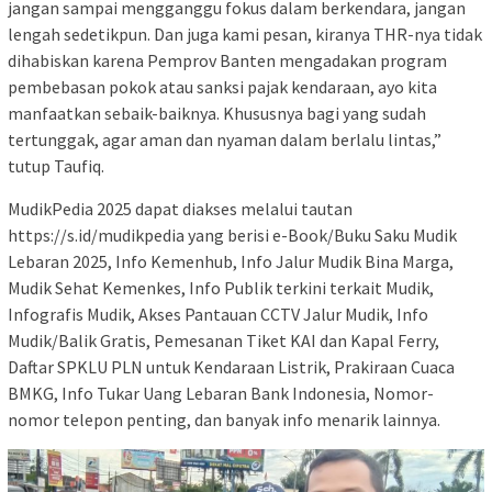
jangan sampai mengganggu fokus dalam berkendara, jangan
lengah sedetikpun. Dan juga kami pesan, kiranya THR-nya tidak
dihabiskan karena Pemprov Banten mengadakan program
pembebasan pokok atau sanksi pajak kendaraan, ayo kita
manfaatkan sebaik-baiknya. Khususnya bagi yang sudah
tertunggak, agar aman dan nyaman dalam berlalu lintas,”
tutup Taufiq.
MudikPedia 2025 dapat diakses melalui tautan
https://s.id/mudikpedia yang berisi e-Book/Buku Saku Mudik
Lebaran 2025, Info Kemenhub, Info Jalur Mudik Bina Marga,
Mudik Sehat Kemenkes, Info Publik terkini terkait Mudik,
Infografis Mudik, Akses Pantauan CCTV Jalur Mudik, Info
Mudik/Balik Gratis, Pemesanan Tiket KAI dan Kapal Ferry,
Daftar SPKLU PLN untuk Kendaraan Listrik, Prakiraan Cuaca
BMKG, Info Tukar Uang Lebaran Bank Indonesia, Nomor-
nomor telepon penting, dan banyak info menarik lainnya.