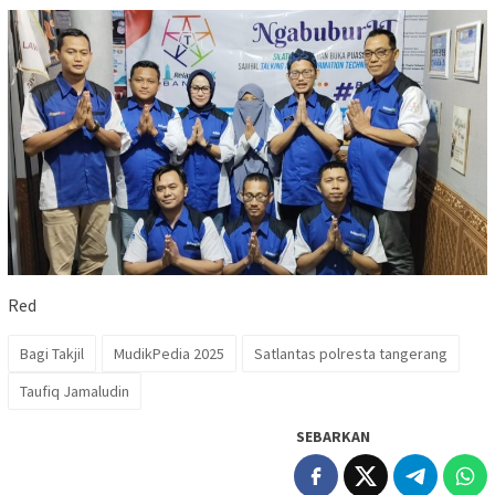
Red
Bagi Takjil
MudikPedia 2025
Satlantas polresta tangerang
Taufiq Jamaludin
SEBARKAN