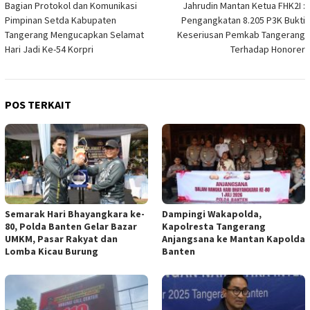
Bagian Protokol dan Komunikasi
Jahrudin Mantan Ketua FHK2I :
pos
Pimpinan Setda Kabupaten
Pengangkatan 8.205 P3K Bukti
Tangerang Mengucapkan Selamat
Keseriusan Pemkab Tangerang
Hari Jadi Ke-54 Korpri
Terhadap Honorer
POS TERKAIT
Semarak Hari Bhayangkara ke-
Dampingi Wakapolda,
80, Polda Banten Gelar Bazar
Kapolresta Tangerang
UMKM, Pasar Rakyat dan
Anjangsana ke Mantan Kapolda
Lomba Kicau Burung
Banten