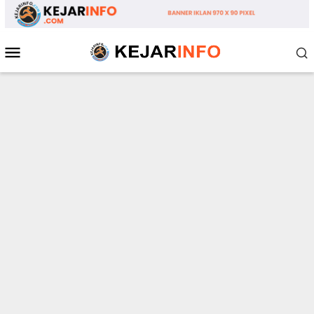
Loncat
ke
konten
Menu
Mobile