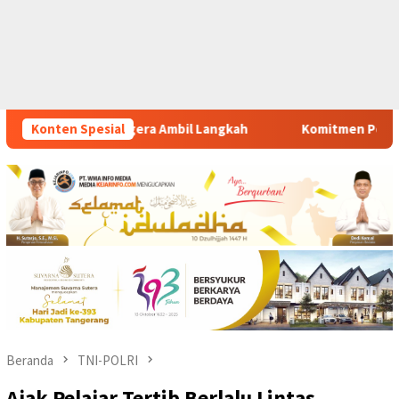
gkah
Konten Spesial
Komitmen Polsek Tigaraksa Tindak Tegas Peredaran 
Beranda
TNI-POLRI
Ajak Pelajar Tertib Berlalu Lintas,