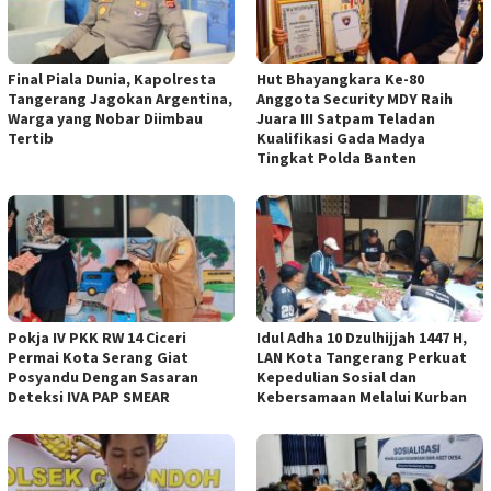
Final Piala Dunia, Kapolresta
Hut Bhayangkara Ke-80
Tangerang Jagokan Argentina,
Anggota Security MDY Raih
Warga yang Nobar Diimbau
Juara III Satpam Teladan
Tertib
Kualifikasi Gada Madya
Tingkat Polda Banten
Pokja IV PKK RW 14 Ciceri
Idul Adha 10 Dzulhijjah 1447 H,
Permai Kota Serang Giat
LAN Kota Tangerang Perkuat
Posyandu Dengan Sasaran
Kepedulian Sosial dan
Deteksi IVA PAP SMEAR
Kebersamaan Melalui Kurban