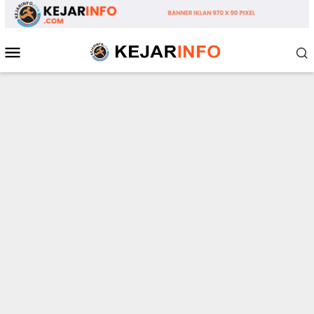
Loncat
ke
konten
Menu
Mobile