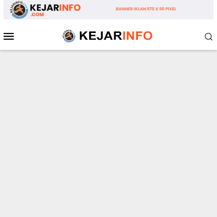
Loncat
ke
konten
Menu
Mobile