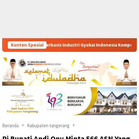
stri Gyokai Indonesia Kompeten Teken MoU Dengan BBPVP Serang
Konten Spesial
Beranda
Kabupaten tangerang
Pj Bupati Andi Ony Minta 566 ASN Yang