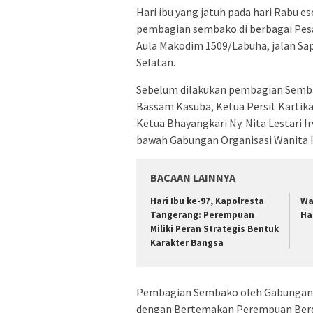
Hari ibu yang jatuh pada hari Rabu e
pembagian sembako di berbagai Pesa
Aula Makodim 1509/Labuha, jalan S
Selatan.
Sebelum dilakukan pembagian Sembako
Bassam Kasuba, Ketua Persit Kartika
Ketua Bhayangkari Ny. Nita Lestari I
bawah Gabungan Organisasi Wanita H
BACAAN LAINNYA
Hari Ibu ke-97, Kapolresta
Wa
Tangerang: Perempuan
Ha
Miliki Peran Strategis Bentuk
Karakter Bangsa
Pembagian Sembako oleh Gabungan O
dengan Bertemakan Perempuan Berda