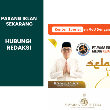
Indonesia Kompeten Teken MoU Dengan BBPVP Serang
Konten Spesial
Warg