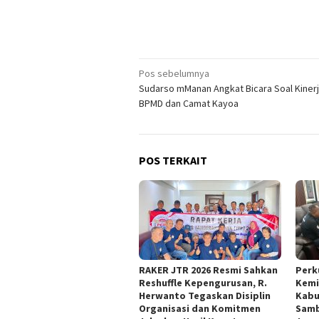
Navigasi
Pos sebelumnya
Sudarso mManan Angkat Bicara Soal Kinerj
pos
BPMD dan Camat Kayoa
POS TERKAIT
RAKER JTR 2026 Resmi Sahkan
Perk
Reshuffle Kepengurusan, R.
Kemi
Herwanto Tegaskan Disiplin
Kabu
Organisasi dan Komitmen
Samb