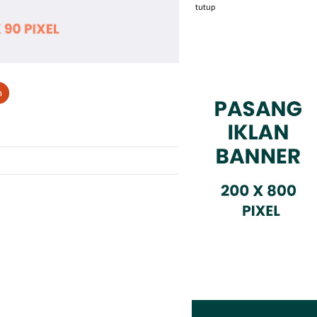
tutup
n