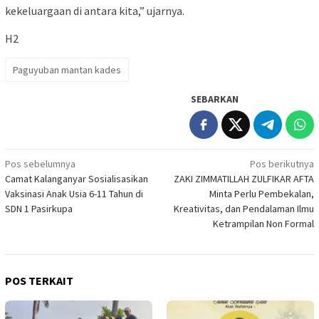
kekeluargaan di antara kita,” ujarnya.
H2
Paguyuban mantan kades
SEBARKAN
Navigasi
Pos sebelumnya
Pos berikutnya
Camat Kalanganyar Sosialisasikan
ZAKI ZIMMATILLAH ZULFIKAR AFTA
pos
Vaksinasi Anak Usia 6-11 Tahun di
Minta Perlu Pembekalan,
SDN 1 Pasirkupa
Kreativitas, dan Pendalaman Ilmu
Ketrampilan Non Formal
POS TERKAIT