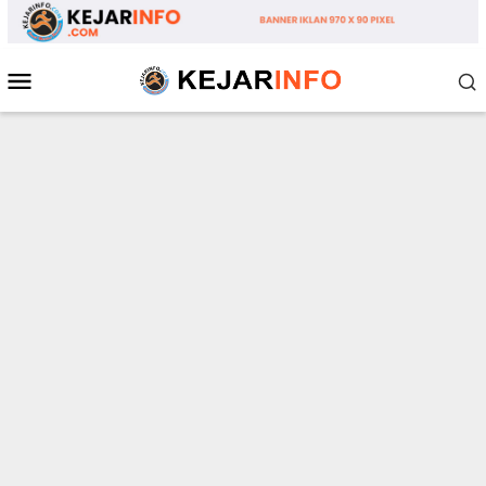
Loncat
ke
konten
Menu
Mobile