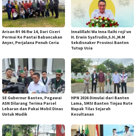
Arisan Rt 06 Rw 14, Dari Ciceri
Innalillahi Wa Inna Ilaihi roji’un
Permai Ke Pantai Babancakan
H. Erwin Syafrudin,S.H.,M.M
Anyer, Perjalana Penuh Ceria
Sekdisnaker Provinsi Banten
Tutup Usia
SE Gubernur Banten, Pegawai
HPN 2026 Dimulai dari Banten
ASN Dilarang Terima Parsel
Lama, SMSI Banten Tinjau Rute
Lebaran dan Pakai Mobil Dinas
Napak Tilas Sejarah
Untuk Mudik
Kesultanan