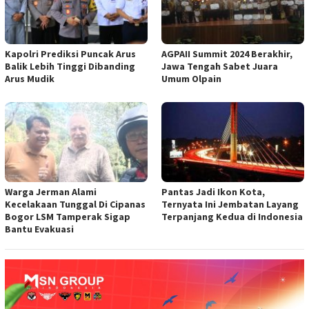
Kapolri Prediksi Puncak Arus
AGPAII Summit 2024 Berakhir,
Balik Lebih Tinggi Dibanding
Jawa Tengah Sabet Juara
Arus Mudik
Umum Olpain
Warga Jerman Alami
Pantas Jadi Ikon Kota,
Kecelakaan Tunggal Di Cipanas
Ternyata Ini Jembatan Layang
Bogor LSM Tamperak Sigap
Terpanjang Kedua di Indonesia
Bantu Evakuasi