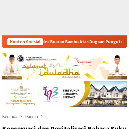
mbu Atas Dugaan Pungutan Liar Pengurusan PM 1
Konten Spesial
Diangga
Beranda
Daerah
Konservasi dan Revitalisasi Bahasa Suku