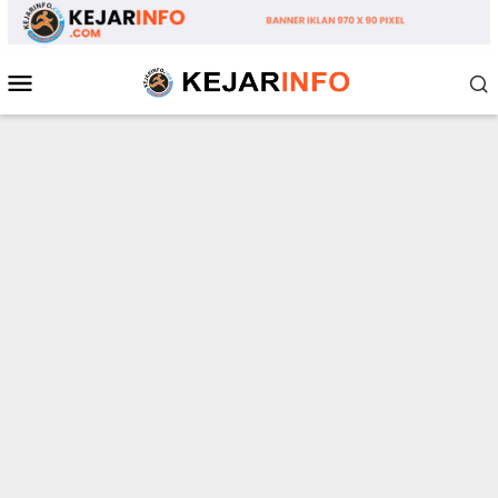
Loncat
ke
konten
Menu
Mobile