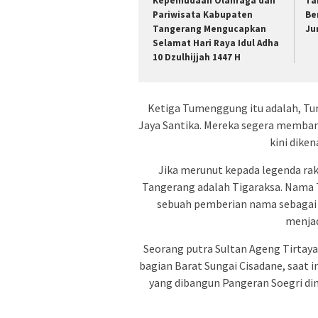
Kepemudaan Olahraga dan
Ta
Pariwisata Kabupaten
Be
Tangerang Mengucapkan
Ju
Selamat Hari Raya Idul Adha
10 Dzulhijjah 1447 H
Ketiga Tumenggung itu adalah, Tu
Jaya Santika. Mereka segera mem­ba
kini dike
Jika merunut kepada legenda ra
Tangerang adalah Tigaraksa. Nama Ti
sebuah pemberian nama sebagai
menjad
Seorang putra Sultan Ageng Tirtay
bagian Barat Sungai Cisadane, saat i
yang dibangun Pangeran Soegri d