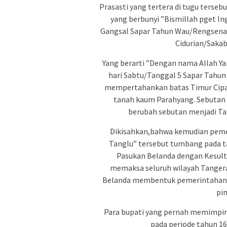
Prasasti yang tertera di tugu terseb
yang berbunyi ”Bismillah pget In
Gangsal Sapar Tahun Wau/Rengsena
Cidurian/Sakab
Yang berarti ”Dengan nama Allah 
hari Sabtu/Tanggal 5 Sapar Tahu
mempertahankan batas Timur Cipa
tanah kaum Parahyang. Sebutan 
berubah sebutan menjadi Ta
Dikisahkan,bahwa kemudian pemer
Tanglu” tersebut tumbang pada ta
Pasukan Belanda dengan Kesulta
memaksa seluruh wilayah Tanger
Belanda membentuk pemerintahan k
pi
Para bupati yang pernah memimpin
pada periode tahun 168