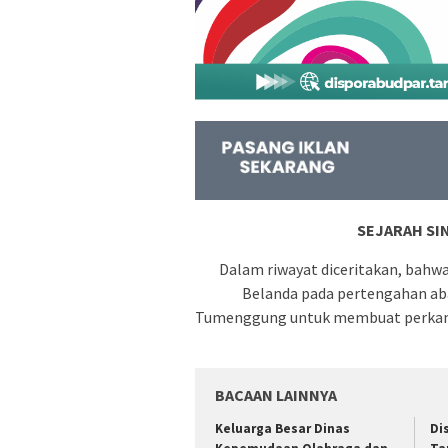
SEJARAH SI
Dalam riwayat diceritakan, bahwa
Belanda pada pertengahan aba
Tumenggung untuk mem­buat perkam
BACAAN LAINNYA
Keluarga Besar Dinas
Di