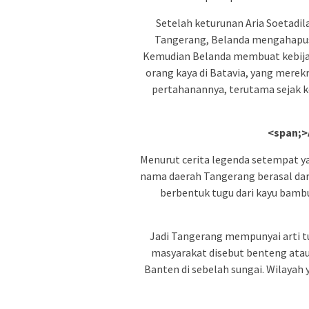
Setelah keturunan Aria Soetadi
Tangerang, Belanda mengahapus
Kemudian Belanda membuat kebijak
orang kaya di Batavia, yang mer
pertahanannya, terutama sejak 
<span;>
Menurut cerita legenda setempat 
nama daerah Tangerang berasal dari
berbentuk tugu dari kayu bamb
Jadi Tangerang mempunyai arti t
masyarakat disebut benteng atau 
Banten di sebelah sungai. Wilayah