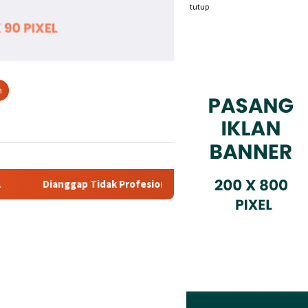
tutup
n
 Profesional, PT. Rajeg Media Telekomunikasi Jadi Sorotan Pela