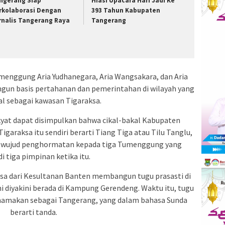
ngerang Siap
Hiasi Upacara Hari Jadi Ke
rkolaborasi Dengan
393 Tahun Kabupaten
rnalis Tangerang Raya
Tangerang
menggung Aria Yudhanegara, Aria Wangsakara, dan Aria
ngun basis pertahanan dan pemerintahan di wilayah yang
nal sebagai kawasan Tigaraksa.
kyat dapat disimpulkan bahwa cikal-bakal Kabupaten
garaksa itu sendiri berarti Tiang Tiga atau Tilu Tanglu,
 wujud penghormatan kepada tiga Tumenggung yang
i tiga pimpinan ketika itu.
asa dari Kesultanan Banten membangun tugu prasasti di
ni diyakini berada di Kampung Gerendeng. Waktu itu, tugu
inamakan sebagai Tangerang, yang dalam bahasa Sunda
berarti tanda.