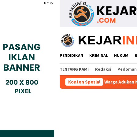
Loncat
tutup
ke
konten
PENDIDIKAN
KRIMINAL
HUKUM
TENTANG KAMI
Redaksi
Pedoman 
gan BBPVP Serang
Warga Adukan Kades Buaran Bambu Atas
Konten Spesial