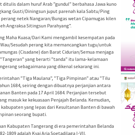
ut ditulis dalam huruf Arab ”gundul” berbahasa Jawa kuno
gkang Gusti/Diningsun juput parenah kala Sabtu/Ping
 perang netek Nangaran/Bungas wetan Cipamugas kilen
eh Angraksa Sitingsun Parahyang”.
Yang Maha Kuasa/Dari Kami mengambil kesempatan pada
n Wau/Sesudah perang kita memancangkan tugu/untuk
mungas (Cisadane) dan Barat Cidurian/Semua menjaga
”Tangeran” yang berarti ”tanda” itu lama-kelamaan
ngerang sebagaimana yang dikenal sekarang ini.
intahan ”Tiga Maulana”, ”Tiga Pimpinan” atau ”Tilu
hun 1684, seiring dengan dibuatnya perjanjian antara
nan Banten pada 17 April 1684. Perjanjian tersebut
ang masuk ke kekuasaan Penjajah Belanda. Kemudian,
abupaten yang lepas dari Kesultanan Banten di bawah
mpinan seorang bupati.
an Kabupaten Tangerang di era pemerintahan Belanda
2-1809 adalah Kyai Aria Soetadilaga I-VII.