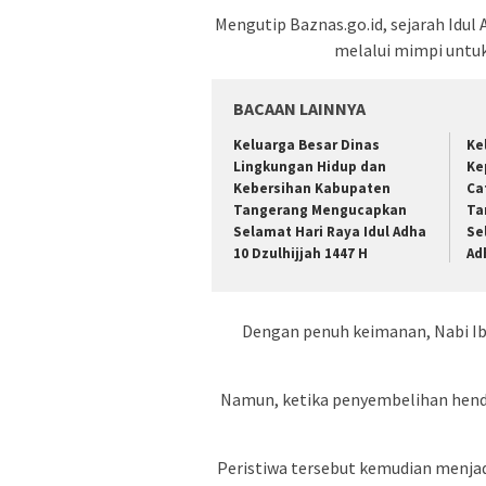
Mengutip Baznas.go.id, sejarah Idul
melalui mimpi untuk
BACAAN LAINNYA
Keluarga Besar Dinas
Ke
Lingkungan Hidup dan
Ke
Kebersihan Kabupaten
Ca
Tangerang Mengucapkan
Ta
Selamat Hari Raya Idul Adha
Se
10 Dzulhijjah 1447 H
Ad
Dengan penuh keimanan, Nabi Ib
Namun, ketika penyembelihan hend
Peristiwa tersebut kemudian menja