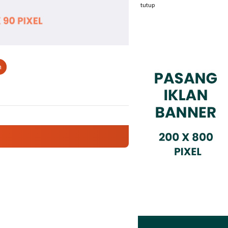
tutup
n
Mencuatnya Dugaan Nepotisme Desa Buaran 