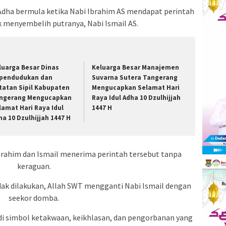
 Adha bermula ketika Nabi Ibrahim AS mendapat perintah
 menyembelih putranya, Nabi Ismail AS.
luarga Besar Dinas
Keluarga Besar Manajemen
pendudukan dan
Suvarna Sutera Tangerang
tatan Sipil Kabupaten
Mengucapkan Selamat Hari
ngerang Mengucapkan
Raya Idul Adha 10 Dzulhijjah
lamat Hari Raya Idul
1447 H
ha 10 Dzulhijjah 1447 H
rahim dan Ismail menerima perintah tersebut tanpa
keraguan.
ak dilakukan, Allah SWT mengganti Nabi Ismail dengan
seekor domba.
di simbol ketakwaan, keikhlasan, dan pengorbanan yang