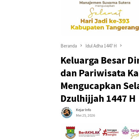
Beranda
Idul Adha 1447 H
Keluarga Besar D
dan Pariwisata K
Mengucapkan Sela
Dzulhijjah 1447 H
Kejar Info
Mei 25, 2026