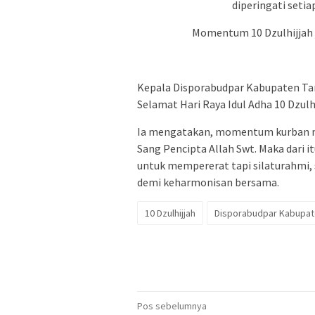
diperingati setia
Momentum 10 Dzulhijjah j
Kepala Disporabudpar Kabupaten Ta
Selamat Hari Raya Idul Adha 10 Dzulhi
Ia mengatakan, momentum kurban me
Sang Pencipta Allah Swt. Maka dari i
untuk mempererat tapi silaturahmi, 
demi keharmonisan bersama.
10 Dzulhijjah
Disporabudpar Kabupat
Navigasi
Pos sebelumnya