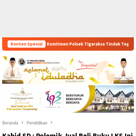
sek Tigaraksa Tindak Tegas Peredaran Obat Ilegal, Dua Pelaku 
Konten Spesial
Beranda
Pendidikan
Kabid SD : Polemik Jual Beli Buku LKS Ini