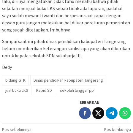
lalu, dirinya mengatakan tidak tahu menahu bahwa pihak
sekolah menjual buku LKS sebab tidak ada laporan, padahal
saya sudah mewanti wanti dan berpesan saat rapat dengan
dewan guru jangan melakukan hal diluar peraturan pemerintah
yang sudah ditetapkan. Imbuhnya
Sampai saat ini pihak dinas pendidikan kabupaten Tangerang
belum memberikan keterangan sanksi apa yang akan diberikan
untuk kepala sekolah SDN sukaharja III.
Dedy
bidang GTK
Dinas pendidikan kabupaten Tangerang
jual buku LKS
Kabid SD
sekolah langgar pp
SEBARKAN
Navigasi
Pos sebelumnya
Pos berikutnya