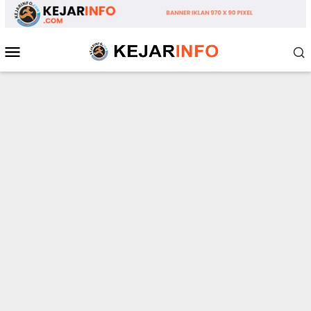
Loncat
ke
konten
Menu
Mobile