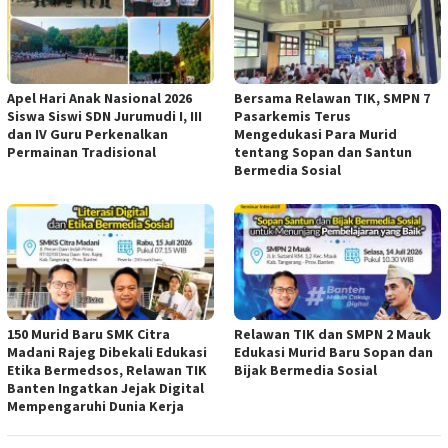
Apel Hari Anak Nasional 2026
Bersama Relawan TIK, SMPN 7
Siswa Siswi SDN Jurumudi I, III
Pasarkemis Terus
dan IV Guru Perkenalkan
Mengedukasi Para Murid
Permainan Tradisional
tentang Sopan dan Santun
Bermedia Sosial
150 Murid Baru SMK Citra
Relawan TIK dan SMPN 2 Mauk
Madani Rajeg Dibekali Edukasi
Edukasi Murid Baru Sopan dan
Etika Bermedsos, Relawan TIK
Bijak Bermedia Sosial
Banten Ingatkan Jejak Digital
Mempengaruhi Dunia Kerja