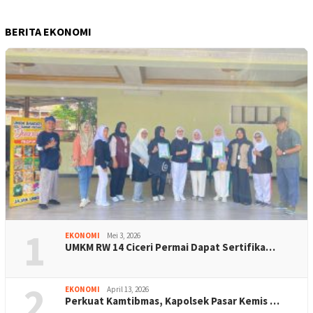
BERITA EKONOMI
1
EKONOMI
Mei 3, 2026
UMKM RW 14 Ciceri Permai Dapat Sertifika…
2
EKONOMI
April 13, 2026
Perkuat Kamtibmas, Kapolsek Pasar Kemis …