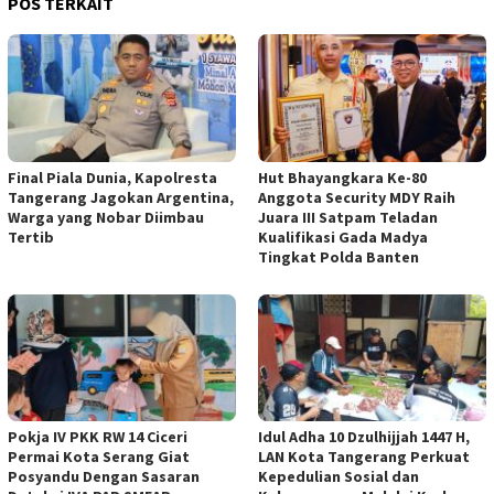
POS TERKAIT
Final Piala Dunia, Kapolresta
Hut Bhayangkara Ke-80
Tangerang Jagokan Argentina,
Anggota Security MDY Raih
Warga yang Nobar Diimbau
Juara III Satpam Teladan
Tertib
Kualifikasi Gada Madya
Tingkat Polda Banten
Pokja IV PKK RW 14 Ciceri
Idul Adha 10 Dzulhijjah 1447 H,
Permai Kota Serang Giat
LAN Kota Tangerang Perkuat
Posyandu Dengan Sasaran
Kepedulian Sosial dan