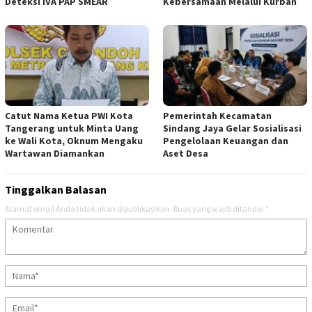
Deteksi IVA PAP SMEAR
Kebersamaan Melalui Kurban
Catut Nama Ketua PWI Kota
Pemerintah Kecamatan
Tangerang untuk Minta Uang
Sindang Jaya Gelar Sosialisasi
ke Wali Kota, Oknum Mengaku
Pengelolaan Keuangan dan
Wartawan Diamankan
Aset Desa
Tinggalkan Balasan
Alamat email Anda tidak akan dipublikasikan.
Ruas yang wajib ditandai
*