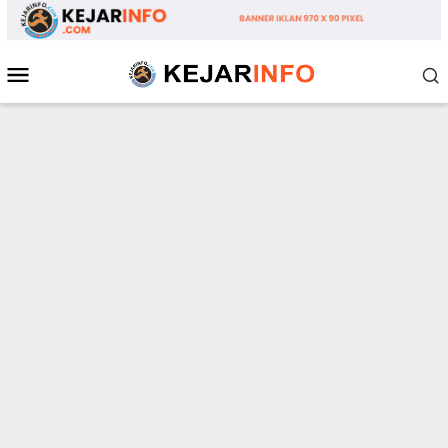
Loncat
ke
konten
Menu
Mobile