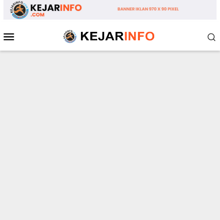
Loncat
ke
konten
Menu
Mobile