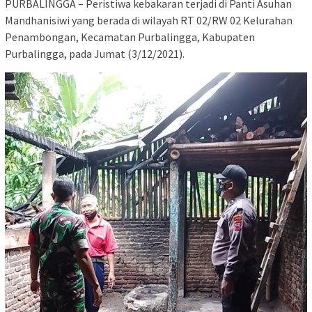
PURBALINGGA – Peristiwa kebakaran terjadi di Panti Asuhan
Mandhanisiwi yang berada di wilayah RT 02/RW 02 Kelurahan
Penambongan, Kecamatan Purbalingga, Kabupaten
Purbalingga, pada Jumat (3/12/2021).