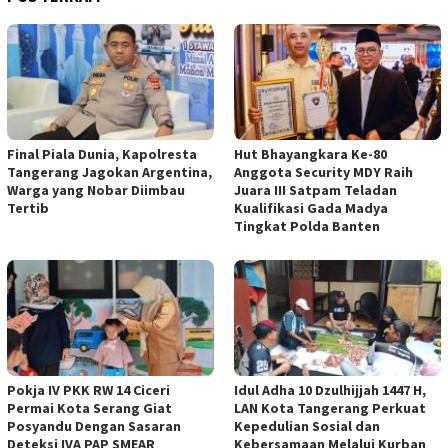
Final Piala Dunia, Kapolresta
Hut Bhayangkara Ke-80
Tangerang Jagokan Argentina,
Anggota Security MDY Raih
Warga yang Nobar Diimbau
Juara III Satpam Teladan
Tertib
Kualifikasi Gada Madya
Tingkat Polda Banten
Pokja IV PKK RW 14 Ciceri
Idul Adha 10 Dzulhijjah 1447 H,
Permai Kota Serang Giat
LAN Kota Tangerang Perkuat
Posyandu Dengan Sasaran
Kepedulian Sosial dan
Deteksi IVA PAP SMEAR
Kebersamaan Melalui Kurban