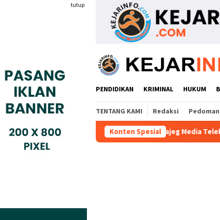
Loncat
tutup
ke
konten
PENDIDIKAN
KRIMINAL
HUKUM
TENTANG KAMI
Redaksi
Pedoman 
Tidak Profesional, PT. Rajeg Media Telekomunikasi Jadi Sorota
Konten Spesial