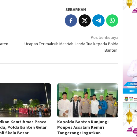
SEBARKAN
Pos berikutnya
paten
Ucapan Terimaksih Masriah Janda Tua kepada Polda
Banten
dkan Kamtibmas Pasca
Kapolda Banten Kunjungi
ada, Polda Banten Gelar
Ponpes Assalam Kemiri
oli Skala Besar
Tangerang : Ingatkan