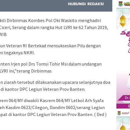
ili Dirbinmas Kombes Pol Oki Waskito menghadiri
iceri, Serang dalam rangka Hut LVRI ke 62 Tahun 2019,
 WIB
giun Veteran RI Bertekad mensukseskan Pilu dengan
mi tegaknya NKRI.
Banten Irjen pol Drs Tomsi Tohir Msi dalam undangan
VRI ini,”terang Dirbinmas
 ziarah tersebut dilaksanakan upacara selanjutnya doa
di kantor DPC Legiun Veteran Prov Banten.
nrem 064/MY diwakili Kasrem 064/MY Letkol Arh Syafa
leh Kasdim 0623/Cilegon, Dandim 0602/serang Legiun
t di kantor DPC Legiun Veteran Prov Banten. ( Ded )