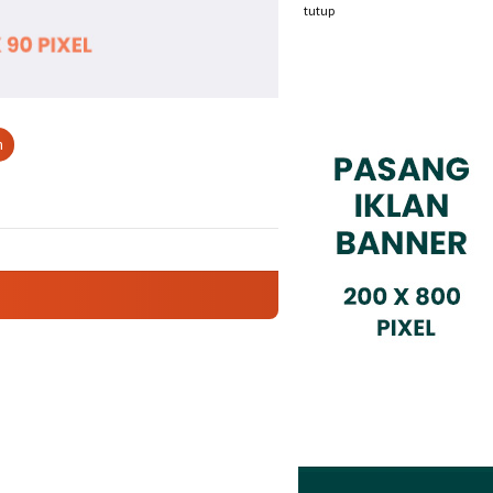
tutup
n