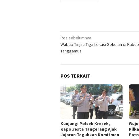
Navigasi
Pos sebelumnya
Wabup Tinjau Tiga Lokasi Sekolah di Kabu
pos
Tanggamus
POS TERKAIT
Kunjungi Polsek Kresek,
Wuju
Kapolresta Tangerang Ajak
Pilk
Jajaran Teguhkan Komitmen
Patr